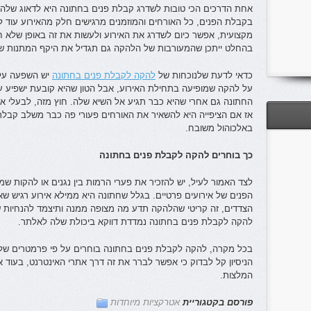
אחת הדרכים הכי טובות לשדרג קבלת פנים בחתונה היא לדאוג שלהק
בקבלת הפנים, כל האורחים והמוזמנים מרגישים חלק מהאירוע עוד 
מקצועית, אפשר כיום לשדרג את האירוע ולעשות את זה באופן שלא 
בהחלט ייתכן שהמעורבות של הלהקה גם תגדיל את היקף המתנות שבני
כדאי לדעת שלנוכחות של
להקה לקבלת פנים בחתונה
יש השפעה על 
על להקה שמופיעה בתחילת האירוע, אבל הטון שהיא קובעת ישפיע על
החתונה גם אחרי שהיא כבר תגיע אל השיא שלה. חוץ מזה, לבעלי אירו
אז אם הציפייה היא להשאיר את האורחים פעורי פה כבר משלב קבלת
באלכוהול משובח.
כך בוחרים להקה לקבלת פנים בחתונה
לצד האמור לעיל, יש להזכיר את פערי הרמות בין נגנים או להקות שמ
הפנים של אירועים פרטיים. בגלל שחתונה היא ממילא אירוע רגיש שא
הצדדים, זה קריטי שהלהקה תדע מה מצופה ממנה ותיצמד להנחיות שה
להקה לקבלת פנים בחתונה נמדדת דווקא ביכולת שלה לאלתר.
בכל מקרה, להקה לקבלת פנים בחתונה בוחרים על פי פרמטרים של ני
הניסיון קל לבדוק כי אפשר לברר את זה דרך אתרי האינטרנט, בעוד 
המלצות.
פורסם בקטגוריית
אטרקציות מיוחדות