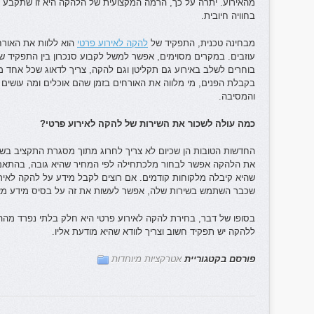
מהאירוע. יתרה על כך, הרמה המקצועית של הלהקה היא זו שתקבע הא
בחוויה חיובית.
מבחינה טכנית, התפקיד של
להקה לאירוע פרטי
הוא ללוות את האורח
עוזבים. במקרים מסוימים, אפשר למשל לקבוע סנכרון בין התפקיד ש
בוחרים לשלב באירוע גם תקליטן וגם להקה, צריך לדאוג שכל אחד מ
בקבלת הפנים, מי מלווה את האורחים בזמן שהם אוכלים ומה עושים
והמסיבה.
כמה עולה לשכור את השירות של להקה לאירוע פרטי?
החדשות הטובות הן שכיום לא צריך לחרוג מתוך מסגרת התקציב בשב
את הלהקה אפשר לבחור מלכתחילה לפי המחיר שהיא גובה, בהתאם ל
שהיא קיבלה מלקוחות קודמים. אם רוצים לקבל מידע על להקה לאירו
שכבר השתמש בשירות שלה, אפשר לעשות את זה על בסיס מידע מאת
בסופו של דבר, בחירת להקה לאירוע פרטי היא חלק בלתי נפרד מההפק
ללהקה יש תפקיד חשוב וצריך לוודא שהיא מודעת אליו.
פורסם בקטגוריית
אטרקציות מיוחדות